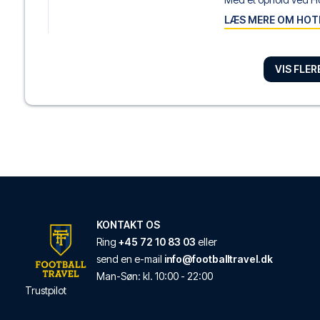
LÆS MERE OM HOT
VIS FLE
Holiday Inn Nice by
Med et ophold ved Hol
LÆS MERE OM HOT
ibis Nice Centre N
Ibis Nice Centre Notre
LÆS MERE OM HOT
KONTAKT OS
Ring
+45 72 10 83 03
eller
send en e-mail
info@footballtravel.dk
Villa Saint Exupéry 
Man
-
Søn
: kl.
10:00
-
22:00
Villa Saint Exupéry Be
Trustpilot
LÆS MERE OM HOT