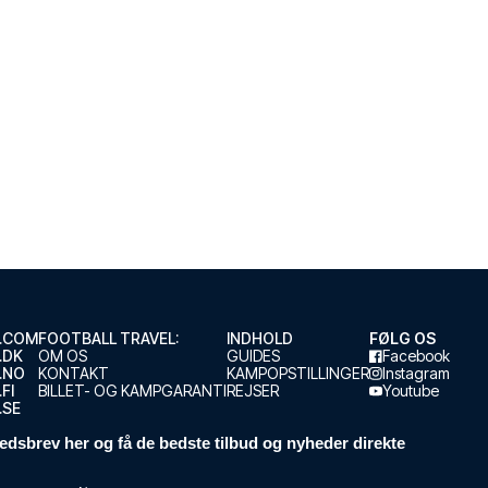
.COM
FOOTBALL TRAVEL:
INDHOLD
FØLG OS
.DK
OM OS
GUIDES
Facebook
.NO
KONTAKT
KAMPOPSTILLINGER
Instagram
FI
BILLET- OG KAMPGARANTI
REJSER
Youtube
.SE
edsbrev her og få de bedste tilbud og nyheder direkte