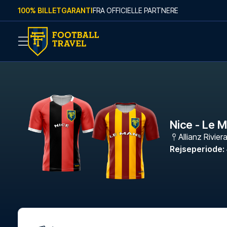
Skip to content
100% BILLETGARANTI
FRA OFFICIELLE PARTNERE
Nice - Le 
Allianz Rivier
Rejseperiode
: