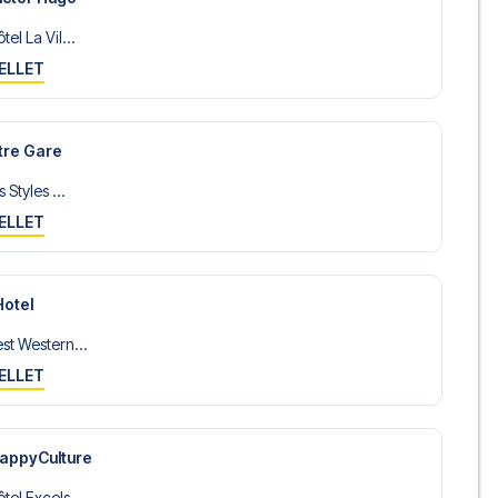
el La Vil...
ELLET
ntre Gare
 Styles ...
ELLET
Hotel
st Western...
ELLET
HappyCulture
el Excels...