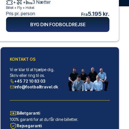
+
+
3
Nætter
Billet +
Fly
+
Hotel
5.195 kr.
Pris pr. person
Fra
BYG DIN FODBOLDREJSE
KONTAKT OS
Vi er klar til at hjælpe dig.
Skriv eller ring til os.
+45 72 10 83 03
info@footballtravel.dk
Billetgaranti
100% garanti for at du får dine billetter.
Rejsegaranti