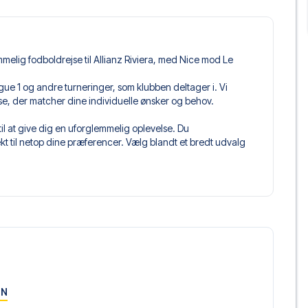
melig fodboldrejse til Allianz Riviera, med Nice mod Le
i Ligue 1 og andre turneringer, som klubben deltager i. Vi
jse, der matcher dine individuelle ønsker og behov.
il at give dig en uforglemmelig oplevelse. Du
 til netop dine præferencer. Vælg blandt et bredt udvalg
get og fleksible fly, der passer dig bedst.
 du kommer til at sidde, og hvad billettypen indeholder, hvis
llet, hvor der er mere inkluderet end selve billetten. Det kan
er. Hvis dette er inkluderet, vil det tydeligt fremgå, når
ce, der passer til enhver smag og ethvert budget. Fra
oteller og prisvenlige alternativer – vi har noget for
 og pris. Det eneste du skal gøre er at vælge det hotel der
ON
m vi ikke tilbyder, så kontakt os, og vi vil se, hvad vi kan