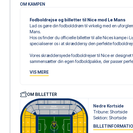
OM KAMPEN
Fodboldrejse og billetter til Nice mod Le Mans
Lad os gøre din fodbolddrøm til virkelig med en uforglem
Mans.
Hos os finder du officielle billetter til alle Nices kampe 
specialiserer os i at skræddersy den perfekte fodboldre
Vores skræddersyede fodboldrejser til Nice er designet t
sammensætter din egen fodboldpakke, der passer perfekt
af fodboldbilletter, udvalgte hotel til enhver smag og bud
VIS MERE
Når du vælger din billettype, kan du se i hvilken sektion,
det er en hospitality-billet. En hospitality-billet, er en bi
eksempelvis være loungeadgang og/eller mad og drikkevar
OM BILLETTER
du vælger billettypen, og på dine rejsedokumenter.
Nedre Kortside
Vi tilbyder et bredt udvalg af håndplukkede hoteller i Ni
Tribune
:
Shortside
luksuriøse 5-stjernede hoteller til charmerende boutiqueh
Sektion
:
Shortside
enhver rejsende. Vi tager højde for beliggenhed, komfort
BILLETINFORMATI
passer dig bedst. Hvis du foretrækker et specifikt hotel, so
gøre.