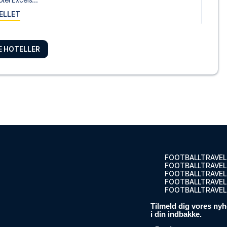
ELLET
RE HOTELLER
 IHG
iday Inn ...
ELLET
otre Dame
 Dame li...
ELLET
FOOTBALLTRAVEL
FOOTBALLTRAVEL
FOOTBALLTRAVEL
FOOTBALLTRAVEL.
FOOTBALLTRAVEL
Beach - Hostel
ach - Ho...
Tilmeld dig vores nyh
i din indbakke.
ELLET