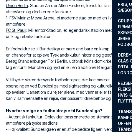
PRIS, 
Union Berlin
: Stadion An der Alten Försterei, kendt for sin intime
SÆSON
atmosfære og dedikerede fanskare.
1. FSV Mainz
: Mewa Arena, et moderne stadion med en livlig
GRUPP
atmosfære.
FIRMA
FC St. Pauli
: Millerntor-Stadion, et legendarisk stadion med en
SKRÆD
unik og rebelsk fankultur.
JERES
FODBO
En fodboldrejse til Bundesliga er mere end bare en kamp. Det er
en chance for at opleve Tysklands kultur, historie og gæstfrihed.
DERBY-
CLÁSI
Besøg Brandenburger Tor i Berlin, udforsk Kölns domkirke, eller
D’ITAL
tag en tur til München og nyd en øl i en traditionel Biergarten.
LONDO
Vi tilbyder skræddersyede fodboldrejser, der kombinerer
REJSE
spændingen ved Bundesliga med sightseeing og kulturelle
FLEKSI
oplevelser. Uanset om du rejser alene, med venner eller familie,
HVIS 
kan vi sammensætte en rejse, der passer til dine behov og ønsker.
FLYTT
Hvorfor vælge en fodboldrejse til Bundesliga?
TRANS
- Autentisk fankultur: Oplev den passionerede og stemningsfyldte
KAMPD
atmosfære på tyske stadions.
OFFEN
- Høj kvalitet: Bundesligaen er en af de bedste ligaer i verden
TRANS