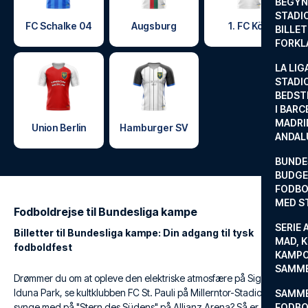
BEGYND
STADI
FC Schalke 04
Augsburg
1. FC Köln
BILLE
FORKL
LA LIG
STADI
BEDST
I BARC
MADRI
Union Berlin
Hamburger SV
ANDAL
BUNDE
BUDGET
FODBO
MED S
Fodboldrejse til Bundesliga kampe
SERIE 
Billetter til Bundesliga kampe: Din adgang til tysk
MAD, 
fodboldfest
KAMPO
SAMME
Drømmer du om at opleve den elektriske atmosfære på Signal
Iduna Park, se kultklubben FC St. Pauli på Millerntor-Stadion eller
SAMME
synge med på "Stern des Südens" på Allianz Arena? Så er en
FODBO