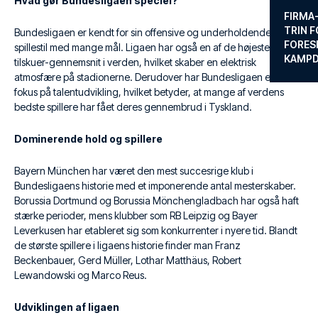
Hvad gør Bundesligaen speciel?
FIRMA
TRIN F
Bundesligaen er kendt for sin offensive og underholdende
FORES
spillestil med mange mål. Ligaen har også en af de højeste
KAMP
tilskuer-gennemsnit i verden, hvilket skaber en elektrisk
atmosfære på stadionerne. Derudover har Bundesligaen et stærkt
fokus på talentudvikling, hvilket betyder, at mange af verdens
bedste spillere har fået deres gennembrud i Tyskland.
Dominerende hold og spillere
Bayern München har været den mest succesrige klub i
Bundesligaens historie med et imponerende antal mesterskaber.
Borussia Dortmund og Borussia Mönchengladbach har også haft
stærke perioder, mens klubber som RB Leipzig og Bayer
Leverkusen har etableret sig som konkurrenter i nyere tid. Blandt
de største spillere i ligaens historie finder man Franz
Beckenbauer, Gerd Müller, Lothar Matthäus, Robert
Lewandowski og Marco Reus.
Udviklingen af ligaen