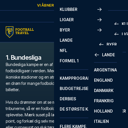
Skip to content
VI ÅBNER IGEN
FREDAG
KL.
10:00
KLUBBER
LIGAER
KL
BYER
LI
PREMIE
LANDE
BYER
LA LIG
PREMIE
NFL
LANDE
1. Bundesliga
BARCELONA
SERIE A
LA LIG
FORMEL 1
Bundesliga kampe er en af de mest intense og stemningsfulde
ARGENTINA
LISSABON
BUNDES
SERIE A
fodboldligaer i verden. Med et væld af store og historiske klubber,
ikoniske stadioner og en atmosfære der er svær at matche, er det
KAMPPROGRAM
ENGLAND
LIVERPOOL
EREDIV
CHAMP
en drøm for mange fodboldfans at få fingrene i Bundesliga-
BUDGETREJSER
billetter.
DANMARK
LONDON
CHAMP
1 BUND
DERBIES
FRANKRIG
MADRID
LIGUE 1
2 BUND
Hvis du drømmer om at se magien udfolde sig på grønsværen og
tribunerne, så er en fodboldrejse til Bundesligaen den ultimative
DE STØRSTE KAMPE
HOLLAND
MANCHESTER
PRIMEI
CHAMP
oplevelse. Mærk suset på lægterne, når klubberne kæmper for 3
point, og forkæl dig selv med tyske specialiteter som bratwurst
ITALIEN
MILANO
SCOTT
LIGUE 1
FLERE KAMPE, ÉN TUR
PREMI
eller currywurst og sluk tørsten med Bier vom Fass.