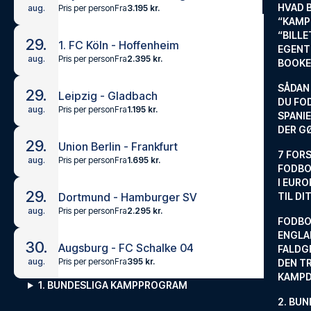
HVAD 
Pris per person
Fra
3.195 kr.
aug.
“KAMP
“BILL
29.
1. FC Köln - Hoffenheim
EGENTL
Pris per person
Fra
2.395 kr.
aug.
BOOKE
SÅDAN
29.
Leipzig - Gladbach
DU FO
Pris per person
Fra
1.195 kr.
aug.
SPANIE
DER G
29.
Union Berlin - Frankfurt
7 FORS
Pris per person
Fra
1.695 kr.
aug.
FODBO
I EURO
29.
Dortmund - Hamburger SV
TIL DI
Pris per person
Fra
2.295 kr.
aug.
FODBO
ENGLA
30.
Augsburg - FC Schalke 04
FALDG
Pris per person
Fra
395 kr.
aug.
DEN TR
KAMP
1. BUNDESLIGA KAMPPROGRAM
2. BUN