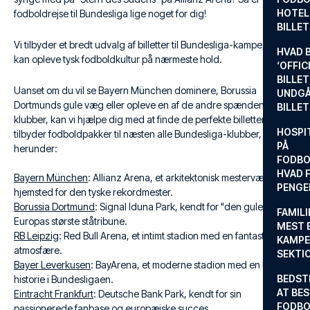
HOTEL
fodboldrejse til Bundesliga lige noget for dig!
BILLE
Vi tilbyder et bredt udvalg af billetter til Bundesliga-kampe, så du
HVAD 
kan opleve tysk fodboldkultur på nærmeste hold.
‘OFFIC
BILLET
Uanset om du vil se Bayern München dominere, Borussia
UNDGÅ
Dortmunds gule væg eller opleve en af de andre spændende
BILLE
klubber, kan vi hjælpe dig med at finde de perfekte billetter. Vi
HOSPIT
tilbyder fodboldpakker til næsten alle Bundesliga-klubber,
PÅ
herunder:
FODBO
HVAD F
Bayern München
: Allianz Arena, et arkitektonisk mesterværk og
PENGE
hjemsted for den tyske rekordmester.
Borussia Dortmund
: Signal Iduna Park, kendt for "den gule væg" –
FAMILI
Europas største ståtribune.
MEST 
RB Leipzig
: Red Bull Arena, et intimt stadion med en fantastisk
KAMPE
atmosfære.
SEKTI
Bayer Leverkusen
: BayArena, et moderne stadion med en lang
BEDST
historie i Bundesligaen.
AT BES
Eintracht Frankfurt
: Deutsche Bank Park, kendt for sin
FODBO
passionerede fanbase og europæiske succes.