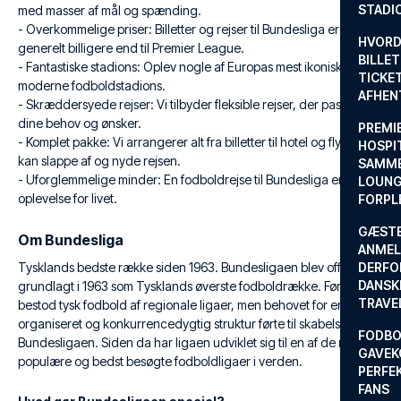
STADI
med masser af mål og spænding.
- Overkommelige priser: Billetter og rejser til Bundesliga er
HVORD
generelt billigere end til Premier League.
BILLET
- Fantastiske stadions: Oplev nogle af Europas mest ikoniske og
TICKET
moderne fodboldstadions.
AFHEN
- Skræddersyede rejser: Vi tilbyder fleksible rejser, der passer til
dine behov og ønsker.
PREMI
- Komplet pakke: Vi arrangerer alt fra billetter til hotel og fly, så du
HOSPIT
kan slappe af og nyde rejsen.
SAMME
- Uforglemmelige minder: En fodboldrejse til Bundesliga er en
LOUNG
oplevelse for livet.
FORPL
GÆST
Om Bundesliga
ANMEL
Tysklands bedste række siden 1963. Bundesligaen blev officielt
DERFO
DANSK
grundlagt i 1963 som Tysklands øverste fodboldrække. Før dette
TRAVE
bestod tysk fodbold af regionale ligaer, men behovet for en mere
organiseret og konkurrencedygtig struktur førte til skabelsen af
FODBO
Bundesligaen. Siden da har ligaen udviklet sig til en af de mest
GAVEK
populære og bedst besøgte fodboldligaer i verden.
PERFEK
FANS