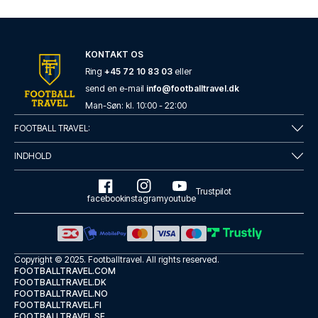
KONTAKT OS
Ring
+45 72 10 83 03
eller
send en e-mail
info@footballtravel.dk
Man
-
Søn
: kl.
10:00
-
22:00
FOOTBALL TRAVEL:
INDHOLD
Trustpilot
facebook
instagram
youtube
Copyright © 2025.
Footballtravel
. All rights reserved.
FOOTBALLTRAVEL.COM
FOOTBALLTRAVEL.DK
FOOTBALLTRAVEL.NO
FOOTBALLTRAVEL.FI
FOOTBALLTRAVEL.SE