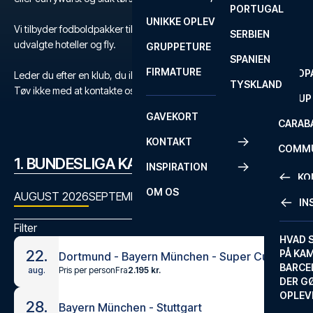
PORTUGAL
ROM
PRIMEI
UNIKKE OPLEVELSER
ANDRE
Vi tilbyder fodboldpakker til Bundesliga med billetter, nøje
SERBIEN
SEVILLA
SCOTT
udvalgte hoteller og fly.
GRUPPETURE
PREMI
SPANIEN
FIRMATURE
EUROP
Leder du efter en klub, du ikke kan finde?
TYSKLAND
Tøv ikke med at kontakte os
her
eller på
+45 72 10 83 03
.
FA CUP
GAVEKORT
CARAB
KONTAKT
COMMU
1. BUNDESLIGA KAMPPROGRAM
INSPIRATION
CONFE
KO
OM OS
AUGUST 2026
SEPTEMBER 2026
OKTOBER 2026
NOVEMBER
IN
KONTA
Filter
FAQ
HVAD 
22.
PÅ KA
Dortmund - Bayern München - Super Cup German Final
BILLET
BARCE
Pris per person
Fra
2.195 kr.
aug.
GARAN
DER G
OPLEV
28.
ETA-A
Bayern München - Stuttgart