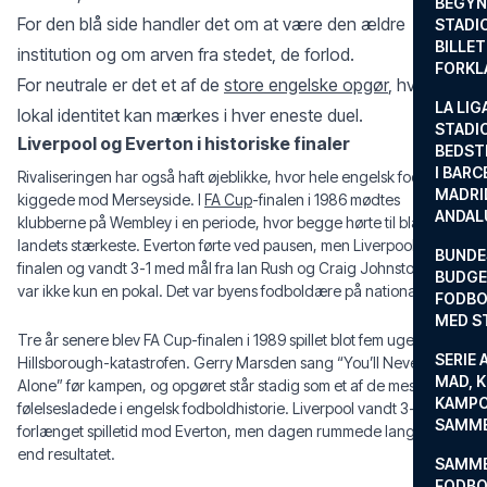
BEGYND
For den blå side handler det om at være den ældre
STADI
BILLE
institution og om arven fra stedet, de forlod.
FORKL
For neutrale er det et af de
store engelske opgør
, hvor
LA LIG
lokal identitet kan mærkes i hver eneste duel.
STADI
Liverpool og Everton i historiske finaler
BEDST
I BARC
Rivaliseringen har også haft øjeblikke, hvor hele engelsk fodbold
MADRI
kiggede mod Merseyside. I
FA Cup
-finalen i 1986 mødtes
ANDAL
klubberne på Wembley i en periode, hvor begge hørte til blandt
landets stærkeste. Everton førte ved pausen, men Liverpool vendte
BUNDE
finalen og vandt 3-1 med mål fra Ian Rush og Craig Johnston. Det
BUDGET
var ikke kun en pokal. Det var byens fodboldære på national scene.
FODBO
MED S
Tre år senere blev FA Cup-finalen i 1989 spillet blot fem uger efter
SERIE 
Hillsborough-katastrofen. Gerry Marsden sang “You’ll Never Walk
MAD, 
Alone” før kampen, og opgøret står stadig som et af de mest
KAMPO
følelsesladede i engelsk fodboldhistorie. Liverpool vandt 3-2 efter
SAMME
forlænget spilletid mod Everton, men dagen rummede langt mere
end resultatet.
SAMME
FODBO