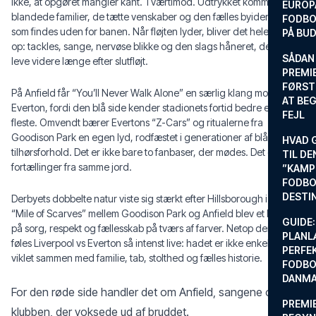
ikke, at opgøret mangler kant. Tværtimod. Udtrykket kommer af de
EUROP
blandede familier, de tætte venskaber og den fælles byidentitet,
FODBO
som findes uden for banen. Når fløjten lyder, bliver det hele skruet
PÅ BU
op: tackles, sange, nervøse blikke og den slags håneret, der kan
SÅDAN
leve videre længe efter slutfløjt.
PREMIE
FØRST
På Anfield får “You’ll Never Walk Alone” en særlig klang mod
AT BEG
Everton, fordi den blå side kender stadionets fortid bedre end de
FEJL
fleste. Omvendt bærer Evertons “Z-Cars” og ritualerne fra
Goodison Park en egen lyd, rodfæstet i generationer af blå
HVAD 
tilhørsforhold. Det er ikke bare to fanbaser, der mødes. Det er to
TIL DE
fortællinger fra samme jord.
”KAMP
FODBO
DESTI
Derbyets dobbelte natur viste sig stærkt efter Hillsborough i 1989.
“Mile of Scarves” mellem Goodison Park og Anfield blev et billede
GUIDE:
på sorg, respekt og fællesskab på tværs af farver. Netop derfor
PLANL
føles Liverpool vs Everton så intenst live: hadet er ikke enkelt. Det er
PERFE
viklet sammen med familie, tab, stolthed og fælles historie.
FODBO
DANM
For den røde side handler det om Anfield, sangene og
PREMI
klubben, der voksede ud af bruddet.