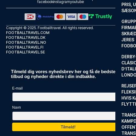
facebook
instagram
youtube
PRIS, 
SÆSON
GRUPP
FIRMA
Copyright © 2025.
Footballtravel
. All rights reserved.
FOOTBALLTRAVEL.COM
SKRÆD
FOOTBALLTRAVEL.DK
JERES
FOOTBALLTRAVEL.NO
FODBO
FOOTBALLTRAVEL.FI
FOOTBALLTRAVEL.SE
DERBY-
CLÁSI
D’ITAL
Tilmeld dig vores nyhedsbrev her og få de bedste
LONDO
tilbud og nyheder direkte i din indbakke.
REJSE
E-mail
FLEKSI
HVIS 
FLYTT
Navn
TRANS
KAMPD
OFFEN
TRANS