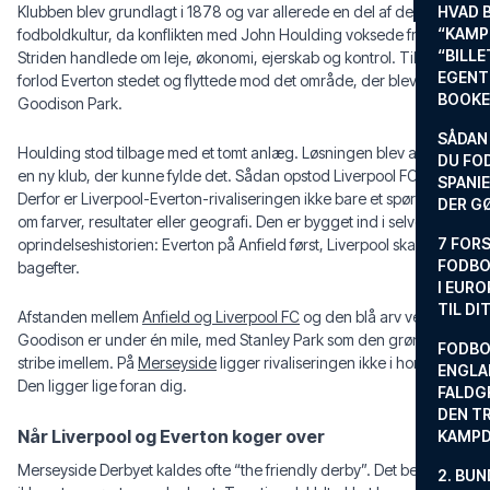
Klubben blev grundlagt i 1878 og var allerede en del af den lokale
HVAD 
“KAMP
fodboldkultur, da konflikten med John Houlding voksede frem.
“BILL
Striden handlede om leje, økonomi, ejerskab og kontrol. Til sidst
EGENTL
forlod Everton stedet og flyttede mod det område, der blev
BOOKE
Goodison Park.
SÅDAN
Houlding stod tilbage med et tomt anlæg. Løsningen blev at skabe
DU FO
en ny klub, der kunne fylde det. Sådan opstod Liverpool FC i 1892.
SPANIE
Derfor er Liverpool-Everton-rivaliseringen ikke bare et spørgsmål
DER G
om farver, resultater eller geografi. Den er bygget ind i selve
7 FORS
oprindelseshistorien: Everton på Anfield først, Liverpool skabt
FODBO
bagefter.
I EURO
TIL DI
Afstanden mellem
Anfield og Liverpool FC
og den blå arv ved
Goodison er under én mile, med Stanley Park som den grønne
FODBO
stribe imellem. På
Merseyside
ligger rivaliseringen ikke i horisonten.
ENGLA
Den ligger lige foran dig.
FALDG
DEN TR
Når Liverpool og Everton koger over
KAMP
Merseyside Derbyet kaldes ofte “the friendly derby”. Det betyder
2. BUN