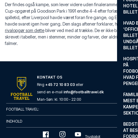
Der findes også kampe, som lever videre uden finalerammen. FA
HOTEL
Cup-opgøret på Goodison Park i 1991 endte 4-4 efter forlænget
BILLE
spilletid, efter Liverpool havde været foran fire gange, og Everton
HVAD 
havde svaret igen hver gang. Den slags aftener forklarer, hvorfor
‘OFFIC
rivalopgør som dette
bliver ved med at trække. De er ikke bare
BILLET
skrevet i tabeller, men i stemmer, minder og farver, der aldrig helt
UNDGÅ
falmer.
BILLE
HOSPIT
PÅ
FODBO
HVAD F
KONTAKT OS
PENGE
Ring
+45 72 10 83 03
eller
send en e-mail
info@footballtravel.dk
FAMILI
Man
-
Søn
: kl.
10:00
-
22:00
MEST 
KAMPE
FOOTBALL TRAVEL:
SEKTI
INDHOLD
BEDST
AT BES
FODBO
Trustpilot