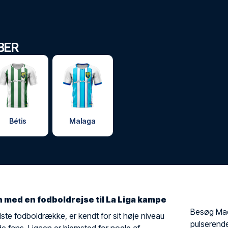
BER
Bétis
Malaga
med en fodboldrejse til La Liga kampe
Besøg Mad
ste fodboldrække, er kendt for sit høje niveau
pulserende