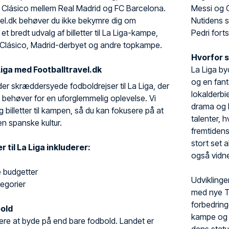
 Clásico mellem Real Madrid og FC Barcelona.
Messi og C
el.dk behøver du ikke bekymre dig om
Nutidens s
r et bredt udvalg af billetter til La Liga-kampe,
Pedri fort
 El Clásico, Madrid-derbyet og andre topkampe.
Hvorfor s
 Liga med Footballtravel.dk
La Liga by
og en fant
yder skræddersyede fodboldrejser til La Liga, der
lokalderbi
u behøver for en uforglemmelig oplevelse. Vi
drama og h
og billetter til kampen, så du kan fokusere på at
talenter, h
n spanske kultur.
fremtidens 
stort set a
 til La Liga inkluderer:
også vidne
le budgetter
Udviklinge
ategorier
med nye TV
forbedring
old
kampe og p
re at byde på end bare fodbold. Landet er