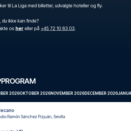
er til La Liga med billetter, udvalgte hoteller og fly.
, du ikke kan finde?
akte os
her
eller på
+45 72 10 83 03
.
PPROGRAM
BER 2026
OKTOBER 2026
NOVEMBER 2026
DECEMBER 2026
JANUA
llecano
adio Ramón Sánchez Pizjuán, Sevilla