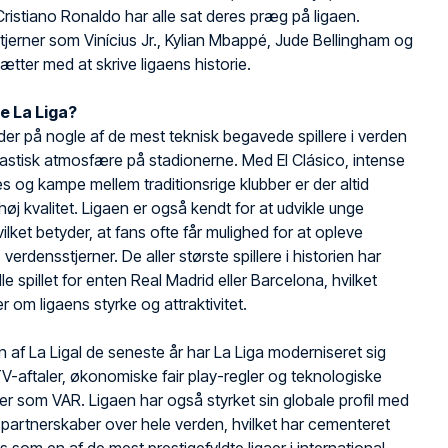
ristiano Ronaldo har alle sat deres præg på ligaen.
tjerner som Vinícius Jr., Kylian Mbappé, Jude Bellingham og
sætter med at skrive ligaens historie.
e La Liga?
der på nogle af de mest teknisk begavede spillere i verden
astisk atmosfære på stadionerne. Med El Clásico, intense
es og kampe mellem traditionsrige klubber er der altid
øj kvalitet. Ligaen er også kendt for at udvikle unge
vilket betyder, at fans ofte får mulighed for at opleve
verdensstjerner. De aller største spillere i historien har
lle spillet for enten Real Madrid eller Barcelona, hvilket
r om ligaens styrke og attraktivitet.
n af La LigaI de seneste år har La Liga moderniseret sig
-aftaler, økonomiske fair play-regler og teknologiske
er som VAR. Ligaen har også styrket sin globale profil med
artnerskaber over hele verden, hvilket har cementeret