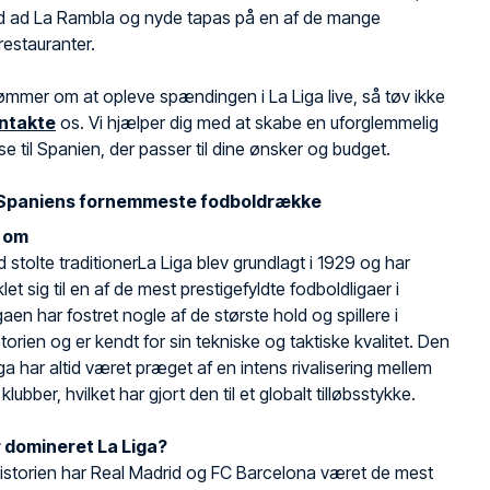
ed ad La Rambla og nyde tapas på en af de mange
restauranter.
ømmer om at opleve spændingen i La Liga live, så tøv ikke
ntakte
os. Vi hjælper dig med at skabe en uforglemmelig
se til Spanien, der passer til dine ønsker og budget.
– Spaniens fornemmeste fodboldrække
n om
d stolte traditionerLa Liga blev grundlagt i 1929 og har
let sig til en af de mest prestigefyldte fodboldligaer i
gaen har fostret nogle af de største hold og spillere i
torien og er kendt for sin tekniske og taktiske kvalitet. Den
ga har altid været præget af en intens rivalisering mellem
klubber, hvilket har gjort den til et globalt tilløbsstykke.
 domineret La Liga?
storien har Real Madrid og FC Barcelona været de mest