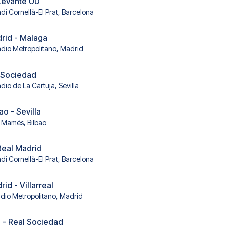
Levante UD
adi Cornellà-El Prat, Barcelona
drid - Malaga
adio Metropolitano, Madrid
l Sociedad
dio de La Cartuja, Sevilla
ao - Sevilla
 Mamés, Bilbao
Real Madrid
adi Cornellà-El Prat, Barcelona
rid - Villarreal
adio Metropolitano, Madrid
 - Real Sociedad