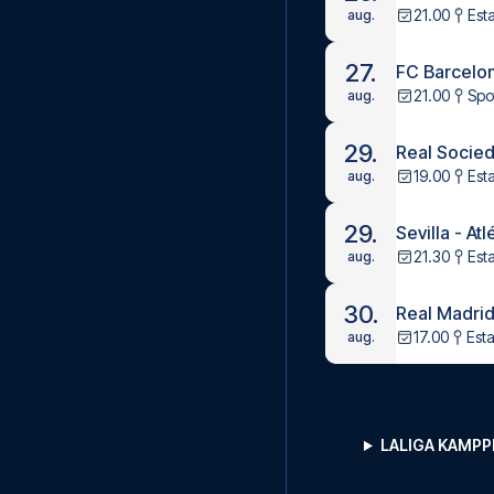
21.00
Est
aug.
27.
FC Barcelona
21.00
Spo
aug.
29.
Real Socied
19.00
Est
aug.
29.
Sevilla - At
21.30
Est
aug.
30.
Real Madrid
17.00
Est
aug.
LALIGA KAMP