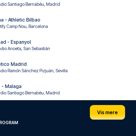
adio Santiago Bernabéu, Madrid
 - Athletic Bilbao
tify Camp Nou, Barcelona
ad - Espanyol
adio Anoeta, San Sebastián
lético Madrid
adio Ramón Sánchez Pizjuán, Sevilla
 - Malaga
adio Santiago Bernabéu, Madrid
Vis mere
PROGRAM