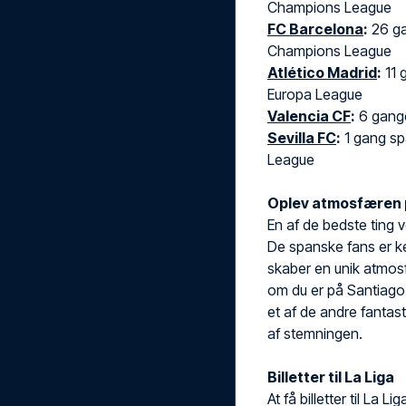
Champions League
FC Barcelona
:
26 ga
Champions League
Atlético Madrid
:
11 
Europa League
Valencia CF
:
6 gange
Sevilla FC
:
1 gang sp
League
Oplev atmosfæren 
En af de bedste ting 
De spanske fans er k
skaber en unik atmosf
om du er på Santiago
et af de andre fantast
af stemningen.
Billetter til La Liga
At få billetter til La 