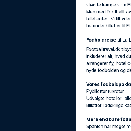
største kampe som El
Men med Footballtrav
billetjagten. Vi tilbyde
herunder billetter til
Fodboldrejse til La
Footballtravel.dk tilb
inkluderer alt, hvad d
arrangerer fly, hotel 
nyde fodbolden og de
Vores fodboldpakker
Flybilletter tur/retur
Udvalgte hoteller i al
Billetter i adskillige k
Mere end bare fodb
Spanien har meget me