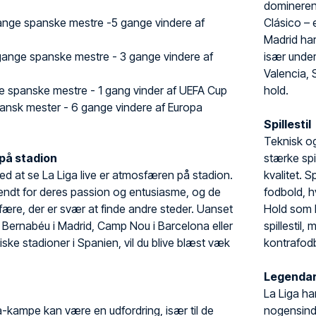
dominerend
nge spanske mestre -5 gange vindere af
Clásico – 
Madrid har
gange spanske mestre - 3 gange vindere af
især unde
Valencia, 
 spanske mestre - 1 gang vinder af UEFA Cup
hold.
ansk mester - 6 gange vindere af Europa
Spillestil
Teknisk og
på stadion
stærke spi
ved at se La Liga live er atmosfæren på stadion.
kvalitet. 
endt for deres passion og entusiasme, og de
fodbold, h
ære, der er svær at finde andre steder. Uanset
Hold som 
 Bernabéu i Madrid, Camp Nou i Barcelona eller
spillestil
iske stadioner i Spanien, vil du blive blæst væk
kontrafodb
Legendari
La Liga ha
Liga-kampe kan være en udfordring, især til de
nogensinde