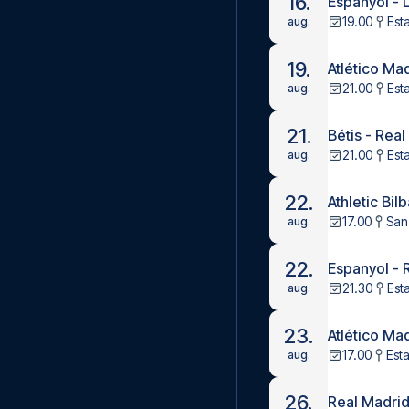
16.
Espanyol - 
19.00
Est
aug.
19.
Atlético Ma
21.00
Est
aug.
21.
Bétis - Rea
21.00
Esta
aug.
22.
Athletic Bilb
17.00
San
aug.
22.
Espanyol - 
21.30
Est
aug.
23.
Atlético Mad
17.00
Est
aug.
26.
Real Madrid