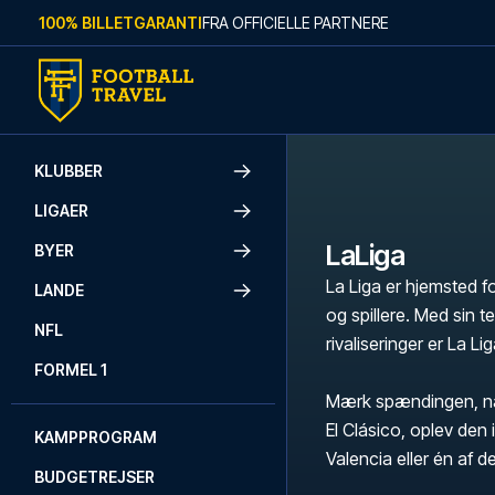
Skip to content
100% BILLETGARANTI
FRA OFFICIELLE PARTNERE
KLUBBER
LIGAER
LaLiga
BYER
La Liga er hjemsted f
LANDE
og spillere. Med sin 
NFL
rivaliseringer er La Li
FORMEL 1
Mærk spændingen, nå
El Clásico, oplev den 
KAMPPROGRAM
Valencia eller én af de
BUDGETREJSER