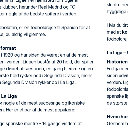
de fans. Ligaen er hjemsted for nogle af
slentre n
e klubber, herunder Real Madrid og FC
hyggelige 
er nogle af de bedste spillere i verden.
Hvis du dr
boldfan, er en fodboldrejse til Spanien for at
med at
ko
e, du aldrig vil glemme.
fodboldrej
g format
La Liga 
t i 1929 og har siden da været en af de mest
 i verden. Ligaen består af 20 hold, der spiller
Historie
ge i løbet af sæsonen, en gang hjemme og en
En liga me
rste hold rykker ned i Segunda División, mens
siden udvik
a Segunda División rykker op i La Liga.
verden. Li
fodboldhis
 La Liga
spanske li
or nogle af de mest succesrige og ikoniske
de største 
en. Her er et par af de mest populære:
Hvem har
e spanske mestre - 14 gange vindere af
Gennem hi