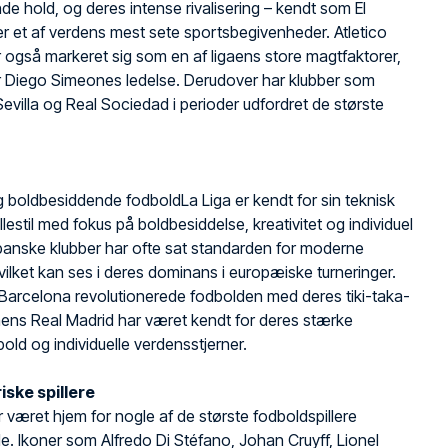
e hold, og deres intense rivalisering – kendt som El
er et af verdens mest sete sportsbegivenheder. Atletico
 også markeret sig som en af ligaens store magtfaktorer,
r Diego Simeones ledelse. Derudover har klubber som
Sevilla og Real Sociedad i perioder udfordret de største
 boldbesiddende fodboldLa Liga er kendt for sin teknisk
llestil med fokus på boldbesiddelse, kreativitet og individuel
Spanske klubber har ofte sat standarden for moderne
vilket kan ses i deres dominans i europæiske turneringer.
Barcelona revolutionerede fodbolden med deres tiki-taka-
, mens Real Madrid har været kendt for deres stærke
old og individuelle verdensstjerner.
ske spillere
r været hjem for nogle af de største fodboldspillere
. Ikoner som Alfredo Di Stéfano, Johan Cruyff, Lionel