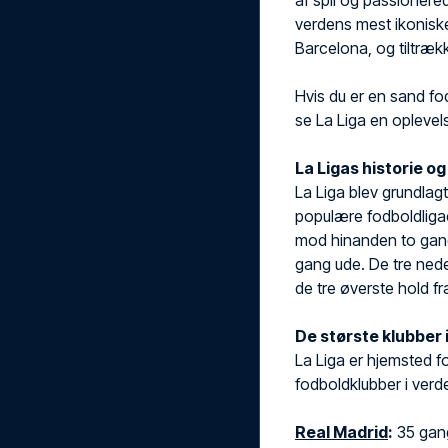
af spil og passionere
verdens mest ikonisk
Barcelona, og tiltrækk
Hvis du er en sand fod
se La Liga en oplevels
La Ligas historie o
La Liga blev grundlag
populære fodboldligaer
mod hinanden to gan
gang ude. De tre nede
de tre øverste hold fr
De største klubber i
La Liga er hjemsted f
fodboldklubber i verd
Real Madrid
:
35 gang