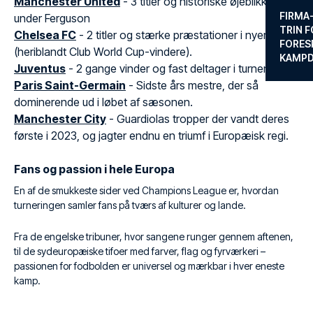
Manchester United
- 3 titler og historiske øjeblikke
FIRMA
under Ferguson
TRIN F
Chelsea FC
- 2 titler og stærke præstationer i nyere tid
FORES
(heriblandt Club World Cup-vindere).
KAMP
Juventus
- 2 gange vinder og fast deltager i turneringen
Paris Saint-Germain
- Sidste års mestre, der så
dominerende ud i løbet af sæsonen.
Manchester City
- Guardiolas tropper der vandt deres
første i 2023, og jagter endnu en triumf i Europæisk regi.
Fans og passion i hele Europa
En af de smukkeste sider ved Champions League er, hvordan
turneringen samler fans på tværs af kulturer og lande.
Fra de engelske tribuner, hvor sangene runger gennem aftenen,
til de sydeuropæiske tifoer med farver, flag og fyrværkeri –
passionen for fodbolden er universel og mærkbar i hver eneste
kamp.