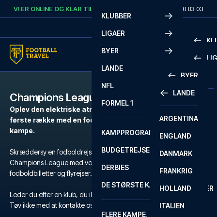
Skip to content
VI ER ONLINE OG KLAR TIL AT HJÆLPE DIG.
RING
+45 72 10 83 03
KLUBBER
LIGAER
KL
BYER
LI
PREMIE
LANDE
BYER
LA LIG
PREMIE
NFL
LANDE
Champions League
BARCELONA
SERIE A
LA LIG
FORMEL 1
Oplev den elektriske atmosfære i europæisk fodbold på
ARGENTINA
LISSABON
BUNDES
SERIE A
første række med en fodboldrejse til Champions League
kampe.
KAMPPROGRAM
ENGLAND
LIVERPOOL
EREDIV
CHAMP
BUDGETREJSER
Skræddersy en fodboldrejse efter dine behov til en kamp i
DANMARK
LONDON
CHAMP
1 BUND
Champions League med vores nøje udvalgte hoteller, officielle
DERBIES
FRANKRIG
MADRID
LIGUE 1
2 BUND
fodboldbilletter og flyrejser.
DE STØRSTE KAMPE
HOLLAND
MANCHESTER
PRIMEI
CHAMP
Leder du efter en klub, du ikke kan finde?
Tøv ikke med at kontakte os
her
eller på
+45 72 10 83 03
.
ITALIEN
MILANO
SCOTT
LIGUE 1
FLERE KAMPE, ÉN TUR
PREMI