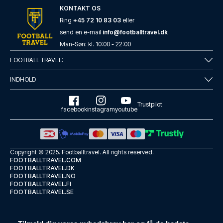
KONTAKT OS
Ring
+45 72 10 83 03
eller
send en e-mail
info@footballtravel.dk
Man
-
Søn
: kl.
10:00
-
22:00
FOOTBALL TRAVEL:
INDHOLD
Trustpilot
facebook
instagram
youtube
Copyright © 2025.
Footballtravel
. All rights reserved.
FOOTBALLTRAVEL.COM
FOOTBALLTRAVEL.DK
FOOTBALLTRAVEL.NO
FOOTBALLTRAVEL.FI
FOOTBALLTRAVEL.SE