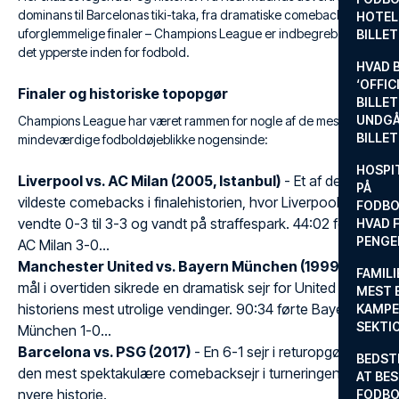
dominans til Barcelonas tiki-taka, fra dramatiske comebacks til
HOTEL
uforglemmelige finaler – Champions League er indbegrebet af
BILLE
det ypperste inden for fodbold.
HVAD 
‘OFFIC
Finaler og historiske topopgør
BILLET
UNDGÅ
Champions League har været rammen for nogle af de mest
BILLE
mindeværdige fodboldøjeblikke nogensinde:
HOSPIT
Liverpool vs. AC Milan (2005, Istanbul)
- Et af de
PÅ
vildeste comebacks i finalehistorien, hvor Liverpool
FODBO
vendte 0-3 til 3-3 og vandt på straffespark. 44:02 førte
HVAD F
PENGE
AC Milan 3-0...
Manchester United vs. Bayern München (1999)
- To
FAMILI
mål i overtiden sikrede en dramatisk sejr for United i en af
MEST 
historiens mest utrolige vendinger. 90:34 førte Bayern
KAMPE
SEKTI
München 1-0...
Barcelona vs. PSG (2017)
- En 6-1 sejr i returopgøret og
BEDST
den mest spektakulære comebacksejr i turneringens
AT BES
nyere historie.
FODBO