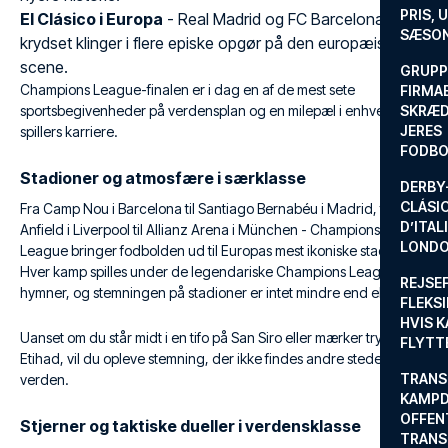
PRIS, 
El Clásico i Europa
- Real Madrid og FC Barcelona har
SÆSON
krydset klinger i flere episke opgør på den europæiske
scene.
GRUPP
Champions League-finalen er i dag en af de mest sete
FIRMA
sportsbegivenheder på verdensplan og en milepæl i enhver
SKRÆD
JERES
spillers karriere.
FODBO
Stadioner og atmosfære i særklasse
DERBY-
CLÁSI
Fra Camp Nou i Barcelona til Santiago Bernabéu i Madrid, fra
D’ITAL
Anfield i Liverpool til Allianz Arena i München - Champions
LONDO
League bringer fodbolden ud til Europas mest ikoniske stadioner.
Hver kamp spilles under de legendariske Champions League-
REJSE
hymner, og stemningen på stadioner er intet mindre end elektrisk.
FLEKSI
HVIS 
Uanset om du står midt i en tifo på San Siro eller mærker trykket på
FLYTT
Etihad, vil du opleve stemning, der ikke findes andre steder i
TRANS
verden.
KAMPD
OFFEN
Stjerner og taktiske dueller i verdensklasse
TRANS