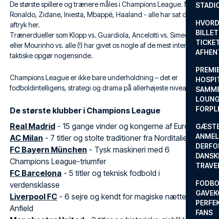
De største spillere og trænere måles i Champions League. Messi,
STADI
Ronaldo, Zidane, Iniesta, Mbappé, Haaland - alle har sat deres
HVORD
aftryk her.
BILLET
Trænerdueller som Klopp vs. Guardiola, Ancelotti vs. Simeone,
TICKET
eller Mourinho vs. alle (!) har givet os nogle af de mest intense
AFHEN
taktiske opgør nogensinde.
PREMI
Champions League er ikke bare underholdning – det er
HOSPIT
fodboldintelligens, strategi og drama på allerhøjeste niveau.
SAMME
LOUNG
FORPL
De største klubber i Champions League
Real Madrid
- 15 gange vinder og kongerne af Europa
GÆST
ANMEL
AC Milan
- 7 titler og stolte traditioner fra Norditalien
DERFO
FC Bayern München
- Tysk maskineri med 6
DANSK
Champions League-triumfer
TRAVE
FC Barcelona
- 5 titler og teknisk fodbold i
FODBO
verdensklasse
GAVEK
Liverpool FC
- 6 sejre og kendt for magiske nætter på
PERFEK
Anfield
FANS