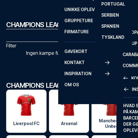
PORTUGAL
ROM
PRIMEI
UNIKKE OPLEVELSER
ANDRE
SERBIEN
SEVILLA
SCOTT
GRUPPETURE
PREMI
CHAMPIONS LEAGUE KAMPPROGRAM
SPANIEN
FIRMATURE
EUROP
TYSKLAND
FA CUP
Filter
GAVEKORT
Ingen kampe fundet med de valgte filtre
CARAB
KONTAKT
COMMU
INSPIRATION
CONFE
KO
CHAMPIONS LEAGUE KLUBBER
OM OS
IN
KONTA
FAQ
HVAD 
PÅ KA
BILLET
BARCE
Manchester
GARAN
Liverpool FC
Arsenal
DER G
United
OPLEV
ETA-A