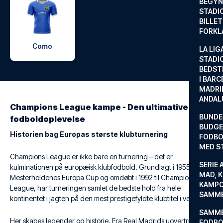
BEGYND
STADI
BILLE
FORKL
Como
LA LIG
STADI
BEDST
I BARC
MADRI
ANDAL
Champions League kampe - Den ultimative
BUNDE
fodboldoplevelse
BUDGET
Historien bag Europas største klubturnering
FODBO
MED S
Champions League er ikke bare en turnering – det er
SERIE 
kulminationen på europæisk klubfodbold. Grundlagt i 1955 som
MAD, 
Mesterholdenes Europa Cup og omdøbt i 1992 til Champions
KAMPO
League, har turneringen samlet de bedste hold fra hele
SAMME
kontinentet i jagten på den mest prestigefyldte klubtitel i verden.
SAMME
Her skabes legender og historie. Fra Real Madrids uovertrufne
FODBO