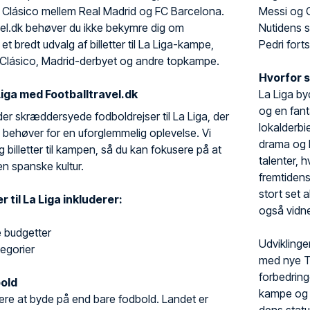
 Clásico mellem Real Madrid og FC Barcelona.
Messi og C
el.dk behøver du ikke bekymre dig om
Nutidens s
r et bredt udvalg af billetter til La Liga-kampe,
Pedri fort
 El Clásico, Madrid-derbyet og andre topkampe.
Hvorfor s
 Liga med Footballtravel.dk
La Liga by
og en fant
yder skræddersyede fodboldrejser til La Liga, der
lokalderbi
u behøver for en uforglemmelig oplevelse. Vi
drama og h
og billetter til kampen, så du kan fokusere på at
talenter, h
n spanske kultur.
fremtidens 
stort set a
 til La Liga inkluderer:
også vidne
le budgetter
Udviklinge
ategorier
med nye TV
forbedring
old
kampe og p
re at byde på end bare fodbold. Landet er