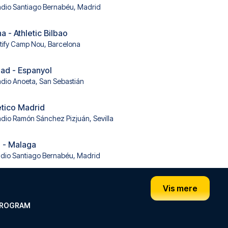
adio Santiago Bernabéu, Madrid
 - Athletic Bilbao
tify Camp Nou, Barcelona
ad - Espanyol
adio Anoeta, San Sebastián
lético Madrid
adio Ramón Sánchez Pizjuán, Sevilla
 - Malaga
adio Santiago Bernabéu, Madrid
Vis mere
PROGRAM