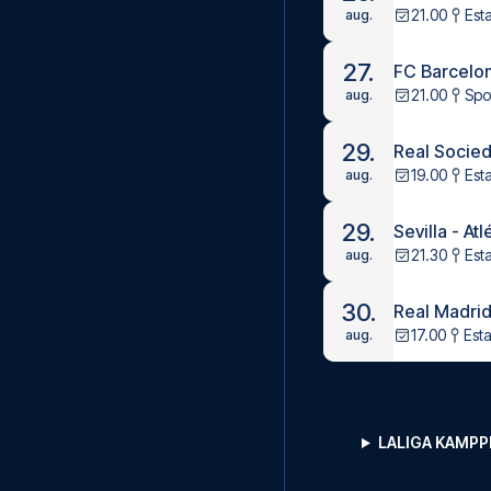
21.00
Est
aug.
27.
FC Barcelona
21.00
Spo
aug.
29.
Real Socied
19.00
Est
aug.
29.
Sevilla - At
21.30
Est
aug.
30.
Real Madrid
17.00
Est
aug.
LALIGA KAMP