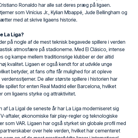
ristiano Ronaldo har alle sat deres præg på ligaen.
tjerner som Vinícius Jr., Kylian Mbappé, Jude Bellingham og
sætter med at skrive ligaens historie.
e La Liga?
der på nogle af de mest teknisk begavede spillere i verden
astisk atmosfære på stadionerne. Med El Clásico, intense
es og kampe mellem traditionsrige klubber er der altid
øj kvalitet. Ligaen er også kendt for at udvikle unge
vilket betyder, at fans ofte får mulighed for at opleve
verdensstjerner. De aller største spillere i historien har
lle spillet for enten Real Madrid eller Barcelona, hvilket
r om ligaens styrke og attraktivitet.
n af La LigaI de seneste år har La Liga moderniseret sig
-aftaler, økonomiske fair play-regler og teknologiske
er som VAR. Ligaen har også styrket sin globale profil med
artnerskaber over hele verden, hvilket har cementeret