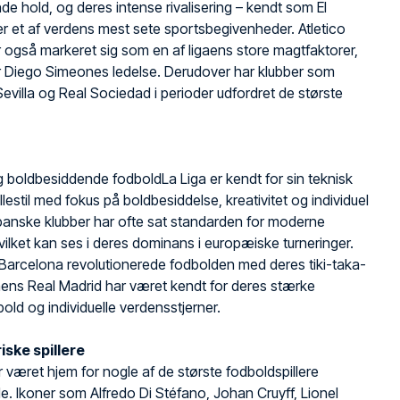
e hold, og deres intense rivalisering – kendt som El
er et af verdens mest sete sportsbegivenheder. Atletico
 også markeret sig som en af ligaens store magtfaktorer,
r Diego Simeones ledelse. Derudover har klubber som
Sevilla og Real Sociedad i perioder udfordret de største
 boldbesiddende fodboldLa Liga er kendt for sin teknisk
llestil med fokus på boldbesiddelse, kreativitet og individuel
Spanske klubber har ofte sat standarden for moderne
vilket kan ses i deres dominans i europæiske turneringer.
Barcelona revolutionerede fodbolden med deres tiki-taka-
, mens Real Madrid har været kendt for deres stærke
old og individuelle verdensstjerner.
ske spillere
r været hjem for nogle af de største fodboldspillere
. Ikoner som Alfredo Di Stéfano, Johan Cruyff, Lionel