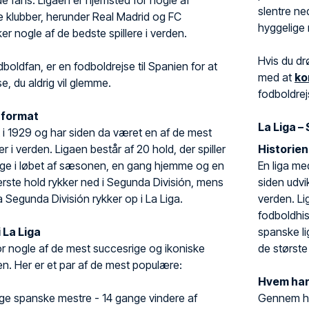
de fans. Ligaen er hjemsted for nogle af
slentre n
e klubber, herunder Real Madrid og FC
hyggelige 
er nogle af de bedste spillere i verden.
Hvis du dr
boldfan, er en fodboldrejse til Spanien for at
med at
ko
e, du aldrig vil glemme.
fodboldrej
g format
La Liga 
t i 1929 og har siden da været en af de mest
 i verden. Ligaen består af 20 hold, der spiller
Historie
ge i løbet af sæsonen, en gang hjemme og en
En liga me
rste hold rykker ned i Segunda División, mens
siden udvik
a Segunda División rykker op i La Liga.
verden. Li
fodboldhis
 La Liga
spanske li
or nogle af de mest succesrige og ikoniske
de største 
en. Her er et par af de mest populære:
Hvem har
e spanske mestre - 14 gange vindere af
Gennem hi