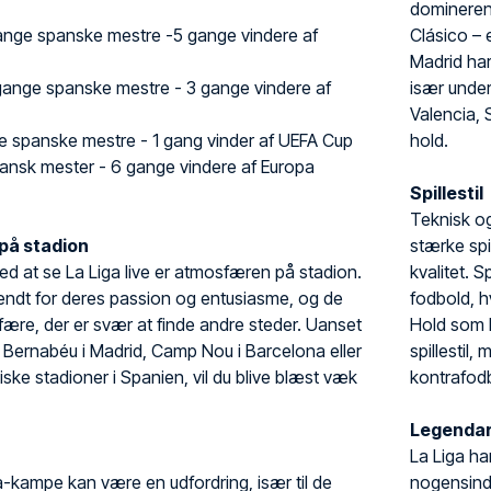
dominerend
nge spanske mestre -5 gange vindere af
Clásico – 
Madrid har
gange spanske mestre - 3 gange vindere af
især unde
Valencia, 
 spanske mestre - 1 gang vinder af UEFA Cup
hold.
ansk mester - 6 gange vindere af Europa
Spillestil
Teknisk og
på stadion
stærke spi
ved at se La Liga live er atmosfæren på stadion.
kvalitet. 
endt for deres passion og entusiasme, og de
fodbold, h
ære, der er svær at finde andre steder. Uanset
Hold som 
 Bernabéu i Madrid, Camp Nou i Barcelona eller
spillestil
iske stadioner i Spanien, vil du blive blæst væk
kontrafodb
Legendari
La Liga ha
Liga-kampe kan være en udfordring, især til de
nogensinde