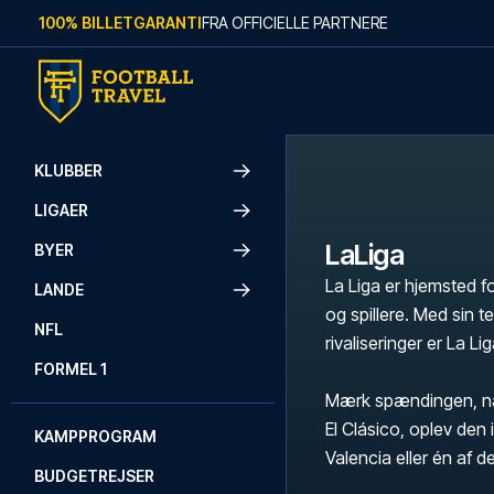
Skip to content
100% BILLETGARANTI
FRA OFFICIELLE PARTNERE
KLUBBER
LIGAER
LaLiga
BYER
La Liga er hjemsted f
LANDE
og spillere. Med sin 
NFL
rivaliseringer er La Li
FORMEL 1
Mærk spændingen, nå
El Clásico, oplev den 
KAMPPROGRAM
Valencia eller én af de
BUDGETREJSER