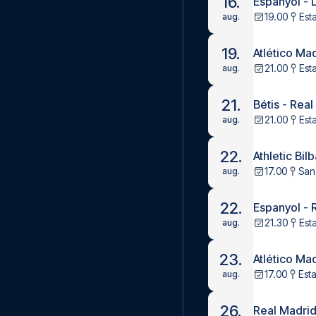
16.
Espanyol - 
19.00
Est
aug.
19.
Atlético Ma
21.00
Est
aug.
21.
Bétis - Rea
21.00
Esta
aug.
22.
Athletic Bilb
17.00
San
aug.
22.
Espanyol - 
21.30
Est
aug.
23.
Atlético Mad
17.00
Est
aug.
26.
Real Madrid