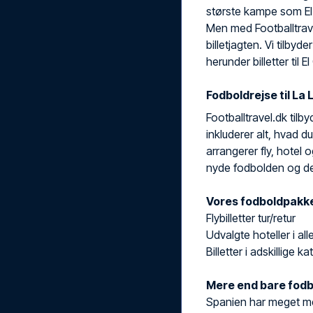
største kampe som El
Men med Footballtrav
billetjagten. Vi tilbyde
herunder billetter til
Fodboldrejse til La
Footballtravel.dk tilb
inkluderer alt, hvad d
arrangerer fly, hotel 
nyde fodbolden og de
Vores fodboldpakker
Flybilletter tur/retur
Udvalgte hoteller i al
Billetter i adskillige k
Mere end bare fodb
Spanien har meget me