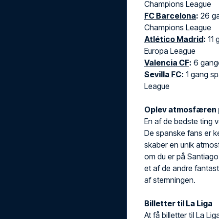
Champions League
FC Barcelona
:
26 ga
Champions League
Atlético Madrid
:
11 
Europa League
Valencia CF
:
6 gange
Sevilla FC
:
1 gang sp
League
Oplev atmosfæren 
En af de bedste ting 
De spanske fans er k
skaber en unik atmosf
om du er på Santiago
et af de andre fantast
af stemningen.
Billetter til La Liga
At få billetter til La 