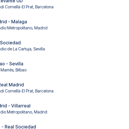
Levante UD
adi Cornellà-El Prat, Barcelona
drid - Malaga
adio Metropolitano, Madrid
l Sociedad
dio de La Cartuja, Sevilla
ao - Sevilla
 Mamés, Bilbao
Real Madrid
adi Cornellà-El Prat, Barcelona
rid - Villarreal
adio Metropolitano, Madrid
 - Real Sociedad