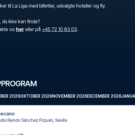
er til La Liga med billetter, udvalgte hoteller og fly.
, du ikke kan finde?
akte os
her
eller på
+45 72 10 83 03
.
PPROGRAM
BER 2026
OKTOBER 2026
NOVEMBER 2026
DECEMBER 2026
JANUA
llecano
adio Ramón Sánchez Pizjuán, Sevilla