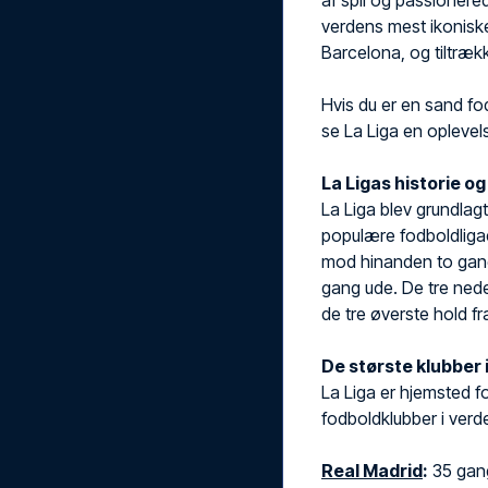
af spil og passionere
verdens mest ikonisk
Barcelona, og tiltrækk
Hvis du er en sand fod
se La Liga en oplevels
La Ligas historie o
La Liga blev grundlag
populære fodboldligaer
mod hinanden to gan
gang ude. De tre nede
de tre øverste hold fr
De største klubber i
La Liga er hjemsted f
fodboldklubber i verd
Real Madrid
:
35 gang