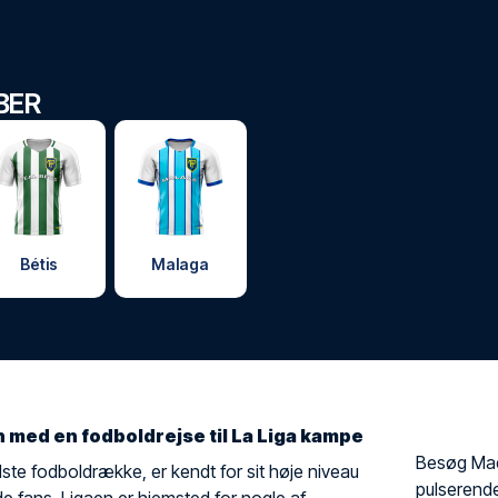
BER
Bétis
Malaga
med en fodboldrejse til La Liga kampe
Besøg Mad
ste fodboldrække, er kendt for sit høje niveau
pulserende