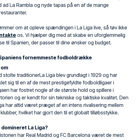
ed ad La Rambla og nyde tapas på en af de mange
restauranter.
ømmer om at opleve spændingen i La Liga live, så tøv ikke
ntakte
os. Vi hjælper dig med at skabe en uforglemmelig
se til Spanien, der passer til dine ønsker og budget.
– Spaniens fornemmeste fodboldrække
n om
d stolte traditionerLa Liga blev grundlagt i 1929 og har
let sig til en af de mest prestigefyldte fodboldligaer i
gaen har fostret nogle af de største hold og spillere i
torien og er kendt for sin tekniske og taktiske kvalitet. Den
ga har altid været præget af en intens rivalisering mellem
klubber, hvilket har gjort den til et globalt tilløbsstykke.
 domineret La Liga?
storien har Real Madrid og FC Barcelona været de mest